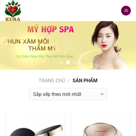
Chuyển
đến
nội
dung
TRANG CHỦ
/
SẢN PHẨM