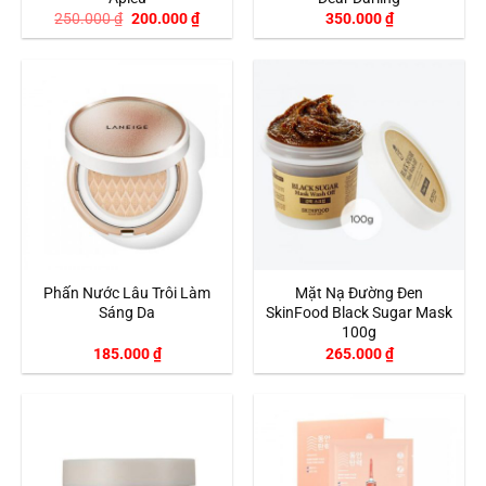
Giá
Giá
250.000
₫
200.000
₫
350.000
₫
gốc
hiện
là:
tại
250.000 ₫.
là:
200.000 ₫.
Phấn Nước Lâu Trôi Làm
Mặt Nạ Đường Đen
Sáng Da
SkinFood Black Sugar Mask
100g
185.000
₫
265.000
₫