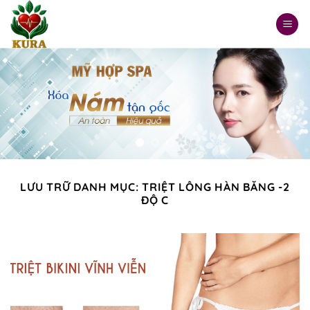
Chuyển
đến
nội
dung
LƯU TRỮ DANH MỤC:
TRIỆT LÔNG HÀN BĂNG -2
ĐỘ C