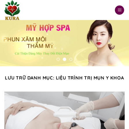
Chuyển
đến
nội
dung
LƯU TRỮ DANH MỤC:
LIỆU TRÌNH TRỊ MỤN Y KHOA