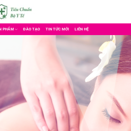
N PHẨM
ĐÀO TẠO
TIN TỨC MỚI
LIÊN HỆ