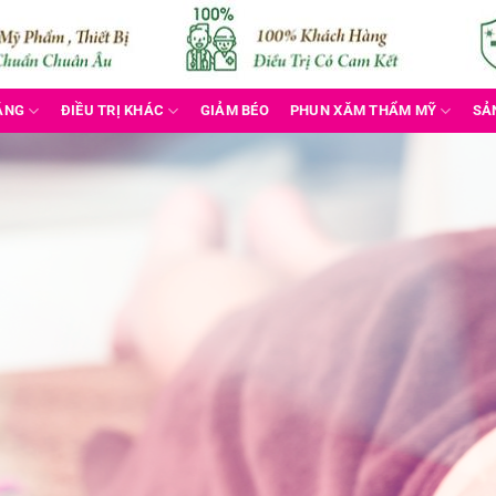
ẮNG
ĐIỀU TRỊ KHÁC
GIẢM BÉO
PHUN XĂM THẨM MỸ
SẢ